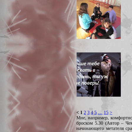
<
1
2
3
4
5
…
15
>
Мне, например, комфортно
броском 5.30 (Автор – Ч
начинающего метателя сра