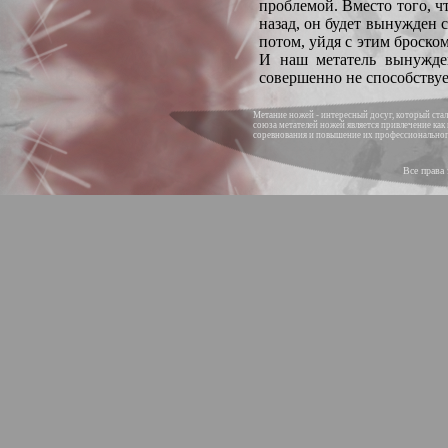
проблемой. Вместо того, ч
назад, он будет вынужден 
потом, уйдя с этим броском
И наш метатель вынужден
совершенно не способствуе
Метание ножей - интересный досуг, который ст
союза метателей ножей является привлечение как
соревнования и повышение их профессиональног
Все права