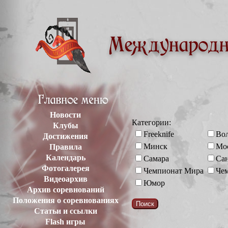
Новости
Категории:
Клубы
Freeknife
Вол
Достижения
Минск
Мо
Правила
Календарь
Самара
Сан
Фотогалерея
Чемпионат Мира
Че
Видеоархив
Юмор
Архив соревнований
Положения о соревнованиях
Статьи и ссылки
Flash игры