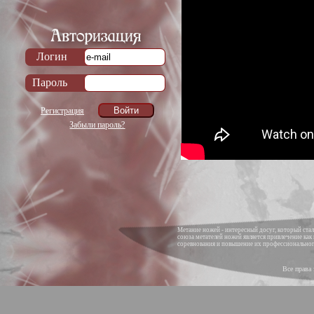
Логин
Пароль
Регистрация
Забыли пароль?
Метание ножей - интересный досуг, который ст
союза метателей ножей является привлечение как
соревнования и повышение их профессиональног
Все права