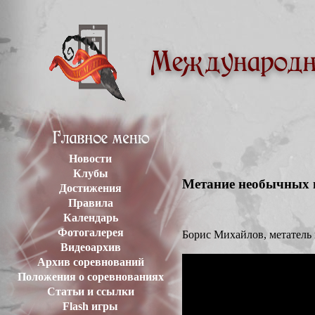
Новости
Клубы
Метание необычных 
Достижения
Правила
Календарь
Фотогалерея
Борис Михайлов, метатель
Видеоархив
Архив соревнований
Положения о соревнованиях
Статьи и ссылки
Flash игры